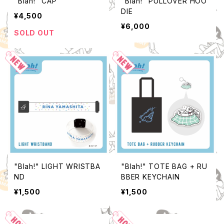
"Blah!" CAP
"Blah!" PULLOVER HOO
DIE
¥4,500
¥6,000
SOLD OUT
"Blah!" LIGHT WRISTBA
"Blah!" TOTE BAG + RU
ND
BBER KEYCHAIN
¥1,500
¥1,500