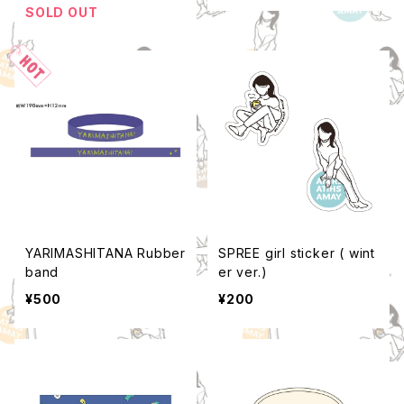
SOLD OUT
YARIMASHITANA Rubber
SPREE girl sticker ( wint
band
er ver.)
¥500
¥200