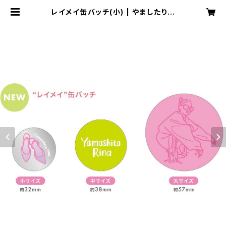
レイメイ缶バッチ(小) | やましたりな
web store