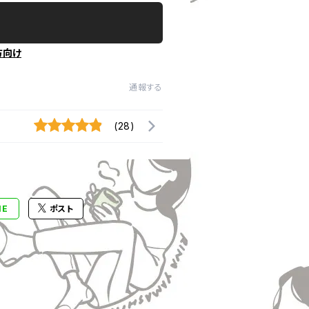
方向け
通報する
(28)
NE
ポスト