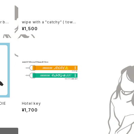
r ban
wipe with a "catchy" ( towel
)
¥1,500
DIE
Hotel key
¥1,700