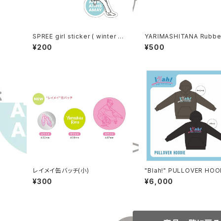
SPREE girl sticker ( winter ve
YARIMASHITANA Rubbe
r.)
d
¥200
¥500
レイメイ缶バッチ(小)
"Blah!" PULLOVER HOO
¥300
¥6,000