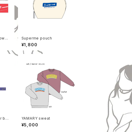
towel
Superme pouch
¥1,800
r ban
YAMARY sweat
¥5,000