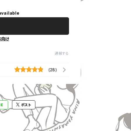
available
方向け
通報する
(28)
NE
ポスト