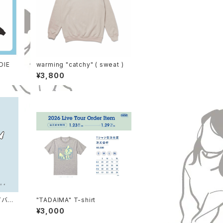
DIE
warming "catchy" ( sweat )
¥3,800
バイバイ、
"TADAIMA" T-shirt
ままで
¥3,000