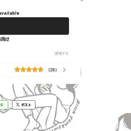
available
方向け
通報する
(28)
NE
ポスト