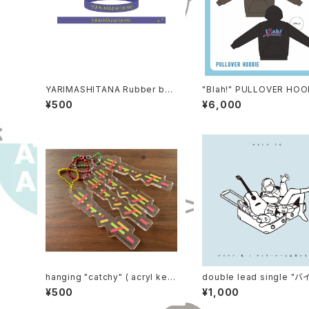
YARIMASHITANA Rubber ban
"Blah!" PULLOVER HOO
d
¥500
¥6,000
hanging "catchy" ( acryl key
double lead single "
chain)
私 / キャリーケースは重い
¥500
¥1,000