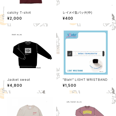
catchy T-shirt
レイメイ缶バッチ(中)
¥2,000
¥400
Jacket sweat
"Blah!" LIGHT WRISTBAND
¥4,800
¥1,500